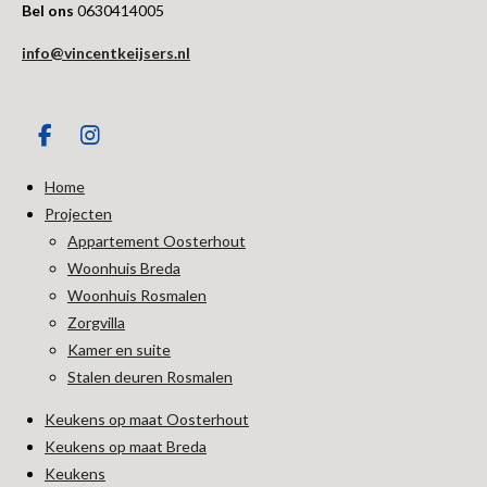
Bel ons
0630414005
info@vincentkeijsers.nl
F
I
a
n
c
s
Home
e
t
Projecten
b
a
Appartement Oosterhout
o
g
o
r
Woonhuis Breda
k
a
Woonhuis Rosmalen
m
Zorgvilla
Kamer en suite
Stalen deuren Rosmalen
Keukens op maat Oosterhout
Keukens op maat Breda
Keukens