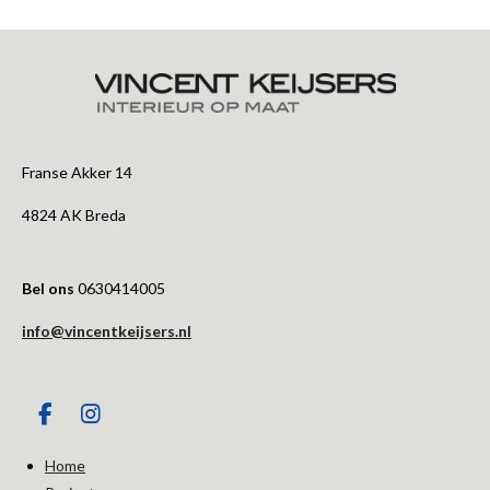
Franse Akker 14
4824 AK Breda
Bel ons
0630414005
info@vincentkeijsers.nl
F
I
a
n
c
s
Home
e
t