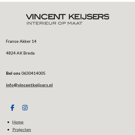
Franse Akker 14
4824 AK Breda
Bel ons
0630414005
info@vincentkeijsers.nl
F
I
a
n
c
s
Home
e
t
Projecten
b
a