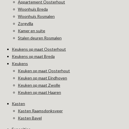
Appartement Oosterhout
o
g
o
r
Woonhuis Breda
k
a
Woonhuis Rosmalen
m
Zorgvilla
Kamer en suite
Stalen deuren Rosmalen
Keukens op maat Oosterhout
Keukens op maat Breda
Keukens
Keuken op maat Oosterhout
Keuken op maat Eindhoven
Keuken op maat Zwolle
Keuken op maat Haaren
Kasten
Kasten Raamsdonksveer
Kasten Bavel